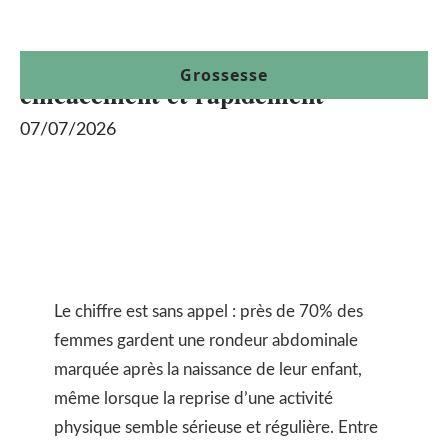
Sport : perdre le ventre de grossesse
Grossesse
efficacement et rapidement
07/07/2026
Le chiffre est sans appel : près de 70% des
femmes gardent une rondeur abdominale
marquée après la naissance de leur enfant,
même lorsque la reprise d’une activité
physique semble sérieuse et régulière. Entre