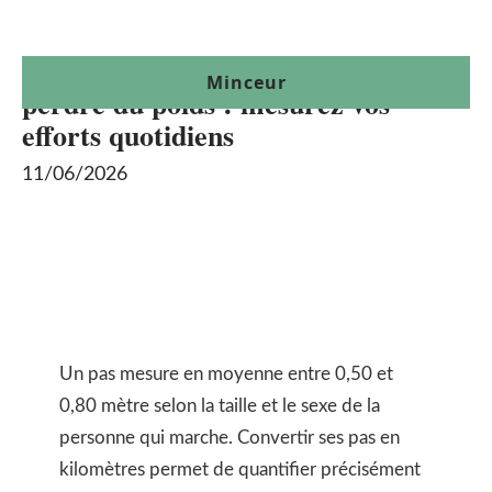
Convertisseur pas en km pour
Minceur
perdre du poids : mesurez vos
efforts quotidiens
11/06/2026
Un pas mesure en moyenne entre 0,50 et
0,80 mètre selon la taille et le sexe de la
personne qui marche. Convertir ses pas en
kilomètres permet de quantifier précisément