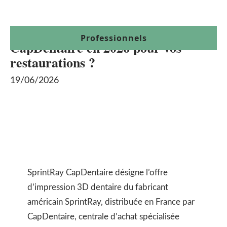
Pourquoi passer à SprintRay
Professionnels
CapDentaire en 2026 pour vos
restaurations ?
19/06/2026
SprintRay CapDentaire désigne l’offre
d’impression 3D dentaire du fabricant
américain SprintRay, distribuée en France par
CapDentaire, centrale d’achat spécialisée