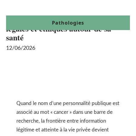
Alain Bauer malade cancer : limites
Pathologies
légales et éthiques autour de sa
santé
12/06/2026
Quand le nom d’une personnalité publique est
associé au mot « cancer » dans une barre de
recherche, la frontière entre information
légitime et atteinte à la vie privée devient