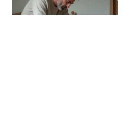
Douleur talon gauche et dos bloqué : le lien
auquel on ne pense jamais
En savoir plus
Contact
Mentions Légales
Sitemap