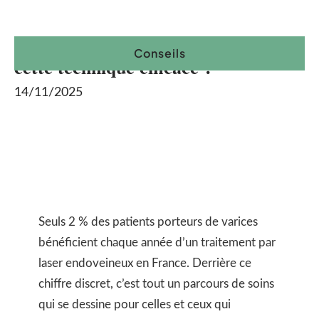
Laser endoveineux : où pratiquer
Conseils
cette technique efficace ?
14/11/2025
Seuls 2 % des patients porteurs de varices
bénéficient chaque année d’un traitement par
laser endoveineux en France. Derrière ce
chiffre discret, c’est tout un parcours de soins
qui se dessine pour celles et ceux qui