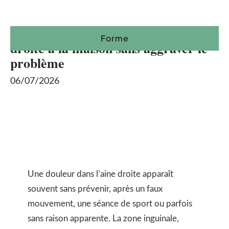
Soulager une douleur dans l’aine
Forme
droite à la maison sans aggraver le
problème
06/07/2026
Une douleur dans l’aine droite apparaît
souvent sans prévenir, après un faux
mouvement, une séance de sport ou parfois
sans raison apparente. La zone inguinale,