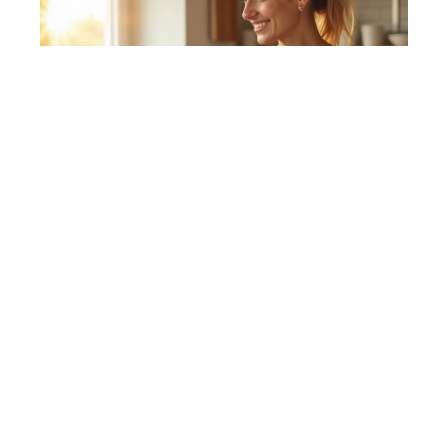
Les meilleurs produits qui aident vraiment à
perdre du ventre
En savoir plus
Contact
Mentions Légales
Sitemap