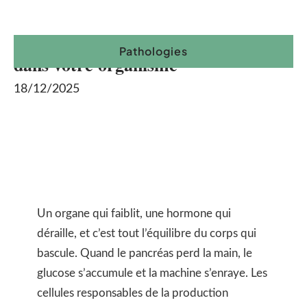
Ce qui cause vraiment le diabète
Pathologies
dans votre organisme
18/12/2025
Un organe qui faiblit, une hormone qui
déraille, et c’est tout l’équilibre du corps qui
bascule. Quand le pancréas perd la main, le
glucose s’accumule et la machine s’enraye. Les
cellules responsables de la production