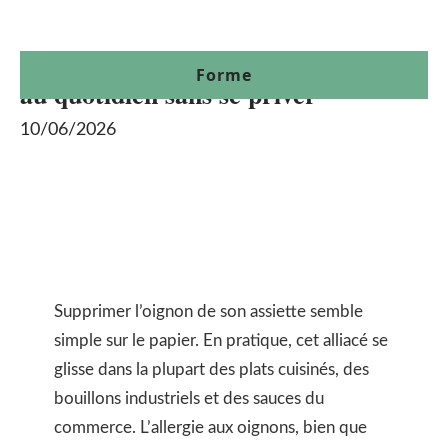
Allergie aux oignons : que manger
Forme
au quotidien sans se priver
10/06/2026
Supprimer l’oignon de son assiette semble
simple sur le papier. En pratique, cet alliacé se
glisse dans la plupart des plats cuisinés, des
bouillons industriels et des sauces du
commerce. L’allergie aux oignons, bien que