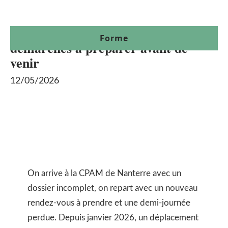
Adresse cpam nanterre 92 :
Forme
démarches à préparer avant de
venir
12/05/2026
On arrive à la CPAM de Nanterre avec un
dossier incomplet, on repart avec un nouveau
rendez-vous à prendre et une demi-journée
perdue. Depuis janvier 2026, un déplacement