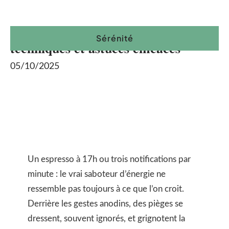
Augmentation rapide de l’énergie :
Sérénité
techniques et astuces efficaces
05/10/2025
Un espresso à 17h ou trois notifications par
minute : le vrai saboteur d’énergie ne
ressemble pas toujours à ce que l’on croit.
Derrière les gestes anodins, des pièges se
dressent, souvent ignorés, et grignotent la